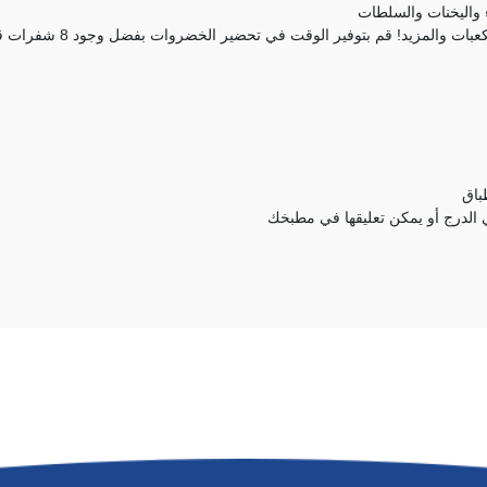
 واليخنات والسلطات
ي تحضير الخضروات بفضل وجود 8 شفرات قابلة للتغيير لتقطيع الخضار وتقطيعها وتقطيعها إلى شرائح
باق
الدرج أو يمكن تعليقها في مطبخك