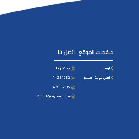
صفحات الموقع
اتصل بنا
الرئيسية
نواكشوط
انتقل للوحة التحكم
41251982
47616185
Muta82@gmail.com