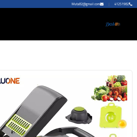
Muta82@gmail.com
|
41251982