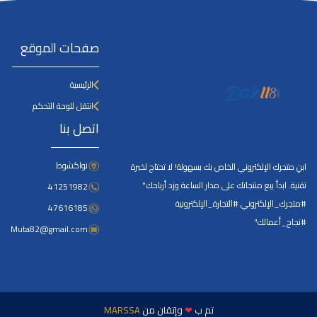
صفحات الموقع
الرئيسية
انتقل للوحة التحكم
اتصل بنا
نواكشوط
ابنِ متجرك الإلكتروني الخاص بك بسهولة! لا تحتاج لخبرة
تقنية. ابدأ بيع منتجاتك على مدار الساعة وزد أرباحك."
41251982
#متجرك_الإلكتروني #التجارة_الإلكترونية
47616185
#نجاح_أعمالك"
Muta82@gmail.com
تم ب
❤
وإتقان من
MARSSA